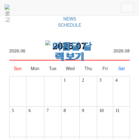
COMMUNITY
NOTICE
NEWS
SCHEDULE
2026.07
2026.06
2026.08
Sun
Mon
Tue
Wed
Thu
Fri
Sat
1
2
3
4
5
6
7
8
9
10
11